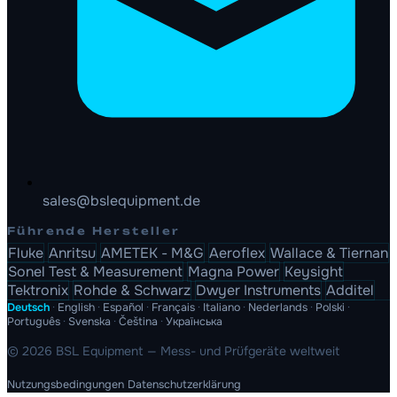
sales@bslequipment.de
Führende Hersteller
Fluke
Anritsu
AMETEK - M&G
Aeroflex
Wallace & Tiernan
Sonel Test & Measurement
Magna Power
Keysight
Tektronix
Rohde & Schwarz
Dwyer Instruments
Additel
Deutsch
·
English
·
Español
·
Français
·
Italiano
·
Nederlands
·
Polski
·
Português
·
Svenska
·
Čeština
·
Українська
© 2026 BSL Equipment — Mess- und Prüfgeräte weltweit
Nutzungsbedingungen
Datenschutzerklärung