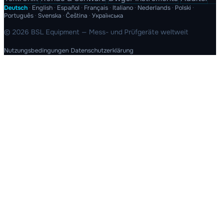
Deutsch
·
English
·
Español
·
Français
·
Italiano
·
Nederlands
·
Polski
·
Português
·
Svenska
·
Čeština
·
Українська
© 2026 BSL Equipment — Mess- und Prüfgeräte weltweit
Nutzungsbedingungen
Datenschutzerklärung