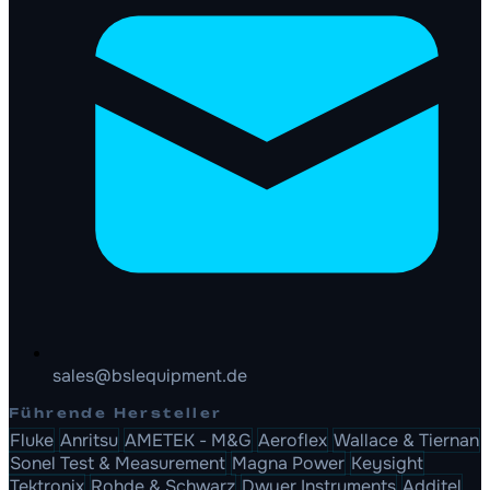
sales@bslequipment.de
Führende Hersteller
Fluke
Anritsu
AMETEK - M&G
Aeroflex
Wallace & Tiernan
Sonel Test & Measurement
Magna Power
Keysight
Tektronix
Rohde & Schwarz
Dwyer Instruments
Additel