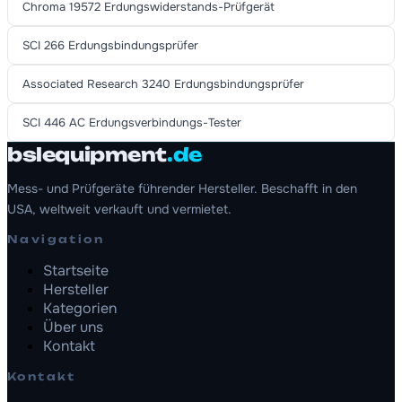
Chroma 19572 Erdungswiderstands-Prüfgerät
SCI 266 Erdungsbindungsprüfer
Associated Research 3240 Erdungsbindungsprüfer
SCI 446 AC Erdungsverbindungs-Tester
bslequipment
.de
Mess- und Prüfgeräte führender Hersteller. Beschafft in den
USA, weltweit verkauft und vermietet.
Navigation
Startseite
Hersteller
Kategorien
Über uns
Kontakt
Kontakt