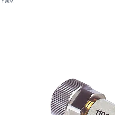
11867A