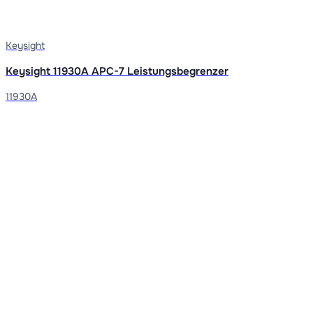
Keysight
Keysight 11930A APC-7 Leistungsbegrenzer
11930A