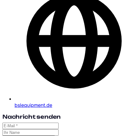
bslequipment.de
Nachricht senden