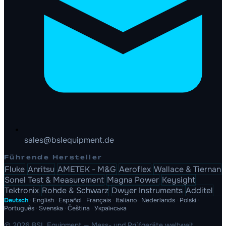
sales@bslequipment.de
Führende Hersteller
Fluke
Anritsu
AMETEK - M&G
Aeroflex
Wallace & Tiernan
Sonel Test & Measurement
Magna Power
Keysight
Tektronix
Rohde & Schwarz
Dwyer Instruments
Additel
Deutsch
·
English
·
Español
·
Français
·
Italiano
·
Nederlands
·
Polski
·
Português
·
Svenska
·
Čeština
·
Українська
© 2026 BSL Equipment — Mess- und Prüfgeräte weltweit