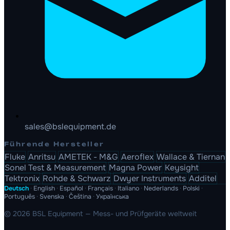
sales@bslequipment.de
Führende Hersteller
Fluke
Anritsu
AMETEK - M&G
Aeroflex
Wallace & Tiernan
Sonel Test & Measurement
Magna Power
Keysight
Tektronix
Rohde & Schwarz
Dwyer Instruments
Additel
Deutsch
·
English
·
Español
·
Français
·
Italiano
·
Nederlands
·
Polski
·
Português
·
Svenska
·
Čeština
·
Українська
© 2026 BSL Equipment — Mess- und Prüfgeräte weltweit