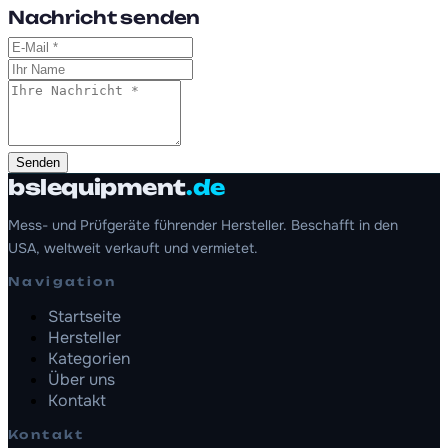
Nachricht senden
Senden
bslequipment
.de
Mess- und Prüfgeräte führender Hersteller. Beschafft in den
USA, weltweit verkauft und vermietet.
Navigation
Startseite
Hersteller
Kategorien
Über uns
Kontakt
Kontakt