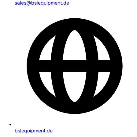
sales@bslequipment.de
bslequipment.de