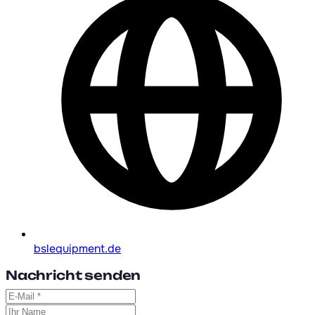
bslequipment.de
Nachricht senden