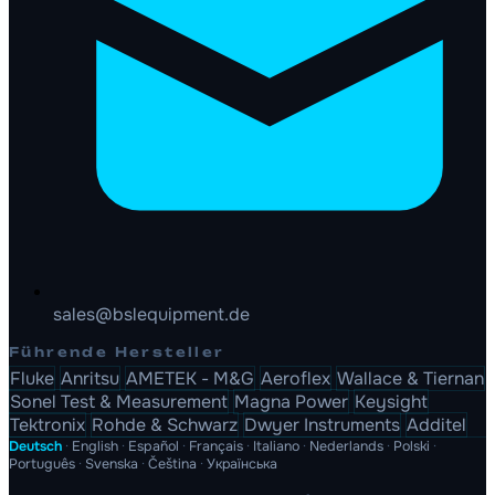
sales@bslequipment.de
Führende Hersteller
Fluke
Anritsu
AMETEK - M&G
Aeroflex
Wallace & Tiernan
Sonel Test & Measurement
Magna Power
Keysight
Tektronix
Rohde & Schwarz
Dwyer Instruments
Additel
Deutsch
·
English
·
Español
·
Français
·
Italiano
·
Nederlands
·
Polski
·
Português
·
Svenska
·
Čeština
·
Українська